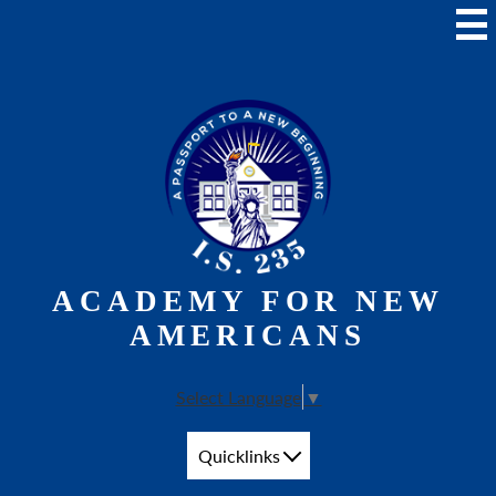
Skip
to
main
content
ACADEMY FOR NEW
AMERICANS
Select Language
▼
Quicklinks