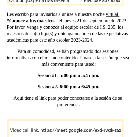
Or dial: ‪(US) +1 513-816-0445
            PIN: ‪389 807 828‬#
Les escribo para invitarlos a unirse a nuestra noche 
virtual 
“Conoce a tus maestros
” el jueves 21 de septiembre de 2023. 
Por favor, venga y conozca al equipo escolar de I.S. 235, los 
maestros de su(s) hijo(s) y obtenga una idea de las expectativas 
académicas para este año escolar 2023-2024.
Para su comodidad, se han programado dos sesiones 
informativas con el mismo contenido. Únase a la sesión que sea 
más conveniente para usted:
Sesion #1- 5:00 pm a 5:45 pm.
Sesion #2- 6:00 pm a 6:45 pm.
Aquí tiene el link para poder conectarse a la sesión de su 
preferencia:
Video call link: 
https://meet.google.com/exd-rwzk-zax