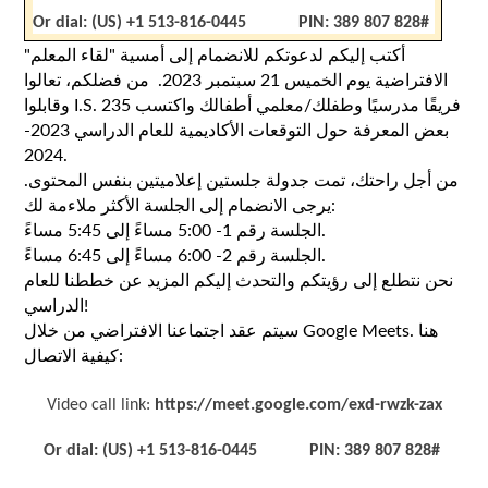
Or dial: ‪(US) +1 513-816-0445
            PIN: ‪389 807 828‬#
أكتب إليكم لدعوتكم للانضمام إلى أمسية "لقاء المعلم"
الافتراضية يوم الخميس 21 سبتمبر 2023. من فضلكم، تعالوا
وقابلوا I.S. 235 فريقًا مدرسيًا وطفلك/معلمي أطفالك واكتسب
بعض المعرفة حول التوقعات الأكاديمية للعام الدراسي 2023-
2024.
من أجل راحتك، تمت جدولة جلستين إعلاميتين بنفس المحتوى.
يرجى الانضمام إلى الجلسة الأكثر ملاءمة لك:
الجلسة رقم 1- 5:00 مساءً إلى 5:45 مساءً.
الجلسة رقم 2- 6:00 مساءً إلى 6:45 مساءً.
نحن نتطلع إلى رؤيتكم والتحدث إليكم المزيد عن خططنا للعام
الدراسي!
سيتم عقد اجتماعنا الافتراضي من خلال Google Meets. هنا
كيفية الاتصال:
Video call link: 
https://meet.google.com/exd-rwzk-zax
Or dial: ‪(US) +1 513-816-0445
            PIN: ‪389 807 828‬#